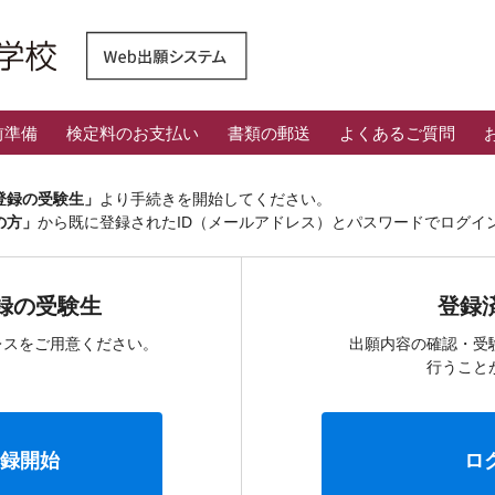
前準備
検定料のお支払い
書類の郵送
よくあるご質問
登録の受験生」
より手続きを開始してください。
の方」
から既に登録されたID（メールアドレス）とパスワードでログイ
録の受験生
登録
レスをご用意ください。
出願内容の確認・受
行うこと
録開始
ロ