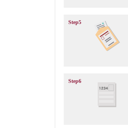
Step5
Step6